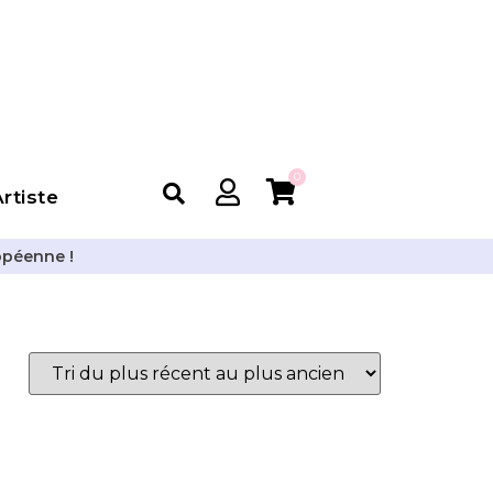
0
rtiste
opéenne !