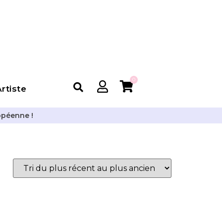
0
rtiste
opéenne !