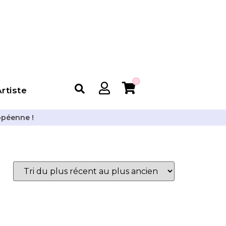
0
rtiste
opéenne !