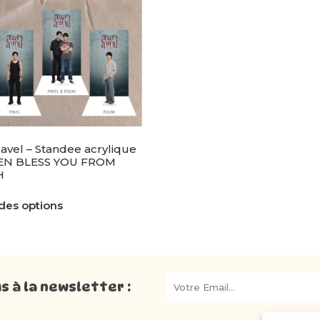
vel – Standee acrylique
N BLESS YOU FROM
H
des options
 à la newsletter :