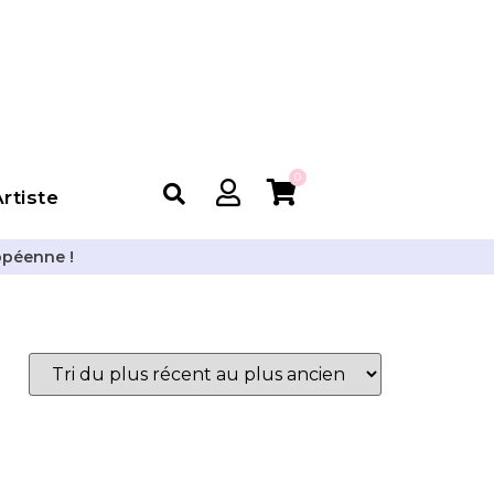
0
rtiste
opéenne !