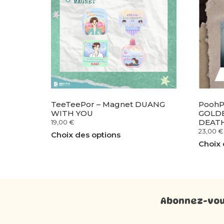
TeeTeePor – Magnet DUANG
PoohPa
WITH YOU
GOLDE
DEAT
19,00
€
23,00
€
Choix des options
Choix 
Abonnez-vous