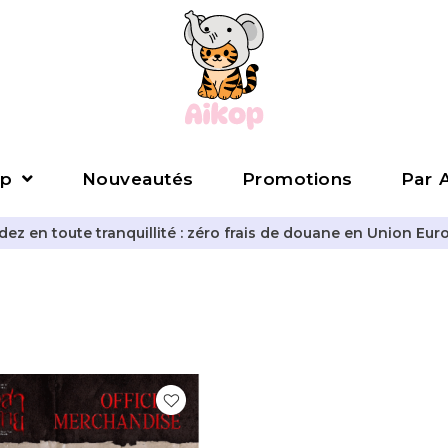
p
Nouveautés
Promotions
Par A
z en toute tranquillité : zéro frais de douane en Union Eur