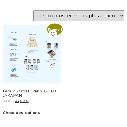
Promo !
Bijoux XCrossOver x BUILD
JAKAPAN
57,00
€
47,00
€
Choix des options