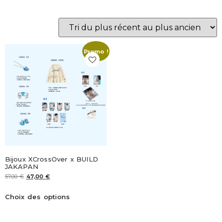
Promo !
Bijoux XCrossOver x BUILD
JAKAPAN
57,00
€
47,00
€
Choix des options