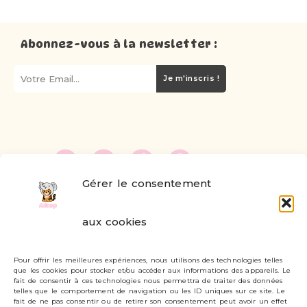
Abonnez-vous à la newsletter :
Je m'inscris !
Gérer le consentement
FAQ
aux cookies
Formulaire de contact
Pour offrir les meilleures expériences, nous utilisons des technologies telles
Livraisons et retours
que les cookies pour stocker et/ou accéder aux informations des appareils. Le
fait de consentir à ces technologies nous permettra de traiter des données
Mon compte
telles que le comportement de navigation ou les ID uniques sur ce site. Le
fait de ne pas consentir ou de retirer son consentement peut avoir un effet