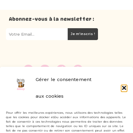
Abonnez-vous à la newsletter :
Je m'inscris !
Gérer le consentement
FAQ
aux cookies
Formulaire de contact
Pour offrir les meilleures expériences, nous utilisons des technologies telles
Livraisons et retours
que les cookies pour stocker et/ou accéder aux informations des appareils. Le
fait de consentir à ces technologies nous permettra de traiter des données
Mon compte
telles que le comportement de navigation ou les ID uniques sur ce site. Le
fait de ne pas consentir ou de retirer son consentement peut avoir un effet