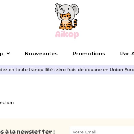
p
Nouveautés
Promotions
Par A
z en toute tranquillité : zéro frais de douane en Union Eur
ection.
 à la newsletter :