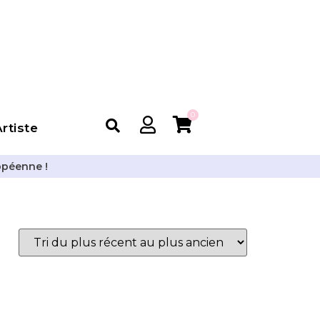
0
rtiste
opéenne !