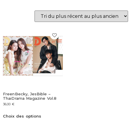
FreenBecky, JesBible –
ThaiDrama Magazine Vol.8
36,00
€
Choix des options