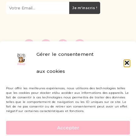
Je m'inscris !
Gérer le consentement
FAQ
aux cookies
Formulaire de contact
Pour offrir les meilleures expériences, nous utilisons des technologies telles
Livraisons et retours
que les cookies pour stocker et/ou accéder aux informations des appareils. Le
fait de consentir à ces technologies nous permettra de traiter des données
Mon compte
telles que le comportement de navigation ou les ID uniques sur ce site. Le
fait de ne pas consentir ou de retirer son consentement peut avoir un effet
négatif sur certaines caractéristiques et fonctions.
Carte cadeau
Accepter
Politique de confidentialité