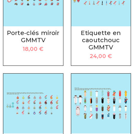
Porte‑clés miroir
Etiquette en
GMMTV
caoutchouc
GMMTV
18,00
€
24,00
€