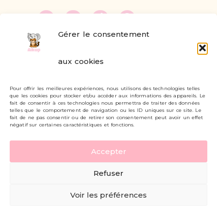
Gérer le consentement
FAQ
aux cookies
Formulaire de contact
Pour offrir les meilleures expériences, nous utilisons des technologies telles
Livraisons et retours
que les cookies pour stocker et/ou accéder aux informations des appareils. Le
fait de consentir à ces technologies nous permettra de traiter des données
Mon compte
telles que le comportement de navigation ou les ID uniques sur ce site. Le
fait de ne pas consentir ou de retirer son consentement peut avoir un effet
négatif sur certaines caractéristiques et fonctions.
Carte cadeau
Accepter
Politique de confidentialité
Refuser
Mentions légales - CGV
Voir les préférences