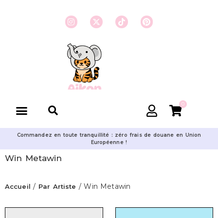
0
Commandez en toute tranquillité : zéro frais de douane en Union
Européenne !
Win Metawin
/
/ Win Metawin
Accueil
Par Artiste