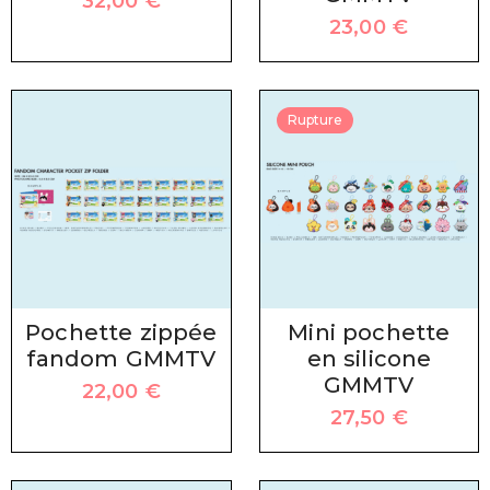
32,00
€
23,00
€
Rupture
Pochette zippée
Mini pochette
fandom GMMTV
en silicone
GMMTV
22,00
€
27,50
€