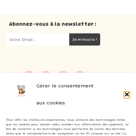
Abonnez-vous à la newsletter :
Je m'inscris !
Gérer le consentement
FAQ
aux cookies
Formulaire de contact
Pour offrir les meilleures expériences, nous utilisons des technologies telles
Livraisons et retours
que les cookies pour stocker et/ou accéder aux informations des appareils. Le
fait de consentir à ces technologies nous permettra de traiter des données
Mon compte
telles que le comportement de navigation ou les ID uniques sur ce site. Le