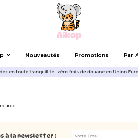
p
Nouveautés
Promotions
Par A
z en toute tranquillité : zéro frais de douane en Union Eur
ection.
 à la newsletter :