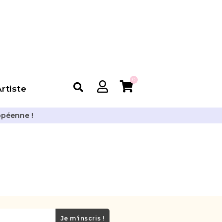
0
rtiste
opéenne !
Je m'inscris !