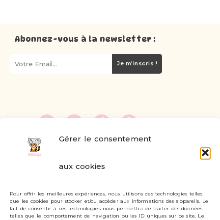
Abonnez-vous à la newsletter :
Je m'inscris !
Gérer le consentement
FAQ
aux cookies
Formulaire de contact
Pour offrir les meilleures expériences, nous utilisons des technologies telles
Livraisons et retours
que les cookies pour stocker et/ou accéder aux informations des appareils. Le
fait de consentir à ces technologies nous permettra de traiter des données
Mon compte
telles que le comportement de navigation ou les ID uniques sur ce site. Le