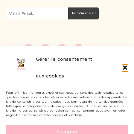
Je m'inscris !
Gérer le consentement
FAQ
aux cookies
Formulaire de contact
Pour offrir les meilleures expériences, nous utilisons des technologies telles
Livraisons et retours
que les cookies pour stocker et/ou accéder aux informations des appareils. Le
fait de consentir à ces technologies nous permettra de traiter des données
Mon compte
telles que le comportement de navigation ou les ID uniques sur ce site. Le
fait de ne pas consentir ou de retirer son consentement peut avoir un effet
négatif sur certaines caractéristiques et fonctions.
Carte cadeau
Accepter