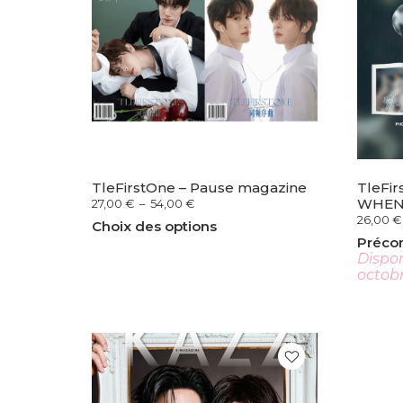
TleFirstOne – Pause magazine
TleFir
WHEN 
27,00
€
–
54,00
€
26,00
€
Choix des options
Préc
Dispon
octob