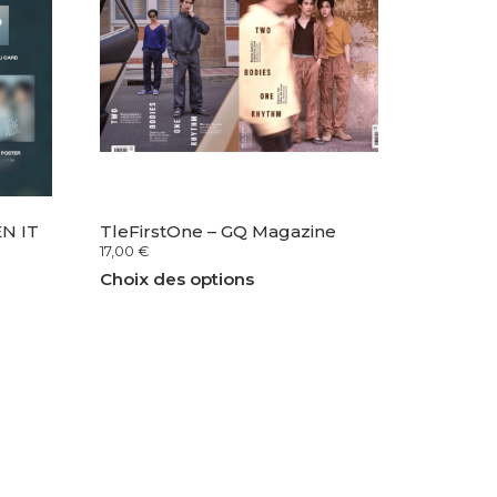
N IT
TleFirstOne – GQ Magazine
17,00
€
Choix des options