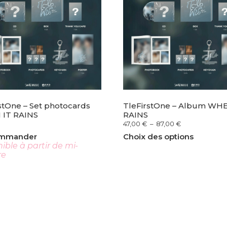
stOne – Set photocards
TleFirstOne – Album WHE
IT RAINS
RAINS
47,00
€
–
87,00
€
ommander
Choix des options
ible à partir de mi-
re