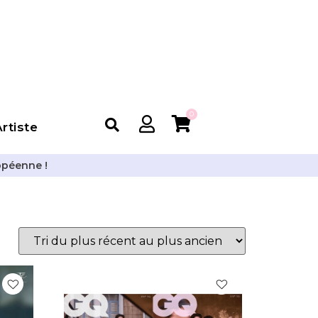
0
rtiste
opéenne !