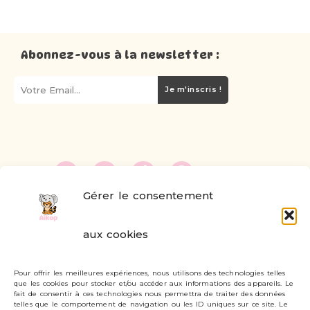
Abonnez-vous à la newsletter :
Je m'inscris !
Gérer le consentement
FAQ
aux cookies
Formulaire de contact
Pour offrir les meilleures expériences, nous utilisons des technologies telles
Livraisons et retours
que les cookies pour stocker et/ou accéder aux informations des appareils. Le
fait de consentir à ces technologies nous permettra de traiter des données
Mon compte
telles que le comportement de navigation ou les ID uniques sur ce site. Le