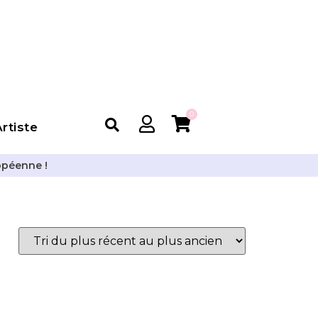
0
rtiste
opéenne !