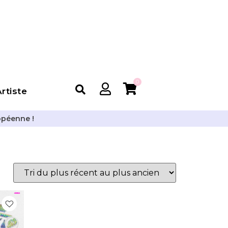
0
rtiste
opéenne !