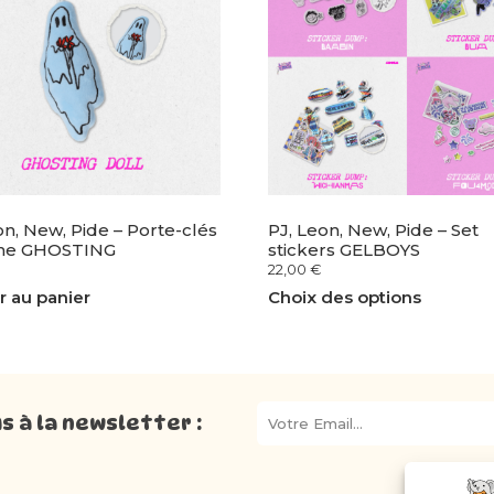
on, New, Pide – Porte-clés
PJ, Leon, New, Pide – Set
he GHOSTING
stickers GELBOYS
22,00
€
r au panier
Choix des options
 à la newsletter :