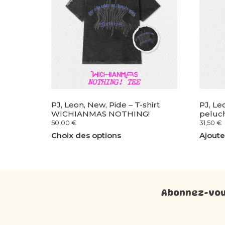
PJ, Leon, New, Pide – T-shirt
PJ, Le
WICHIANMAS NOTHING!
peluc
50,00
€
31,50
€
Choix des options
Ajoute
Abonnez-vous