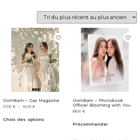
OomBam – Gas Magazine
OomBam – Photobook
Officiel Blooming with You
27,00
€
–
55,00
€
68,00
€
Choix des options
Précommander