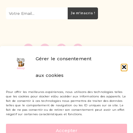
Je m'inscris !
Gérer le consentement
FAQ
aux cookies
Formulaire de contact
Pour offrir les meilleures expériences, nous utilisons des technologies telles
Livraisons et retours
que les cookies pour stocker et/ou accéder aux informations des appareils. Le
fait de consentir à ces technologies nous permettra de traiter des données
Mon compte
telles que le comportement de navigation ou les ID uniques sur ce site. Le
fait de ne pas consentir ou de retirer son consentement peut avoir un effet
négatif sur certaines caractéristiques et fonctions.
Carte cadeau
Accepter