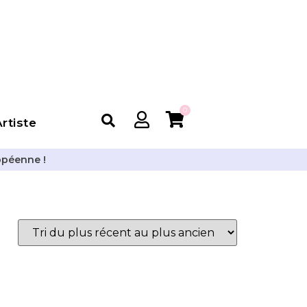
0
rtiste
opéenne !