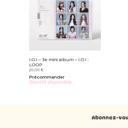
I.O.I – 3e mini album – I.O.I :
LOOP
20,00
€
Précommander
Bientôt disponible...
Abonnez-vous