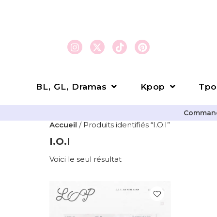
BL, GL, Dramas
Kpop
Tpo
Commande
Accueil
/ Produits identifiés “I.O.I”
I.O.I
Voici le seul résultat