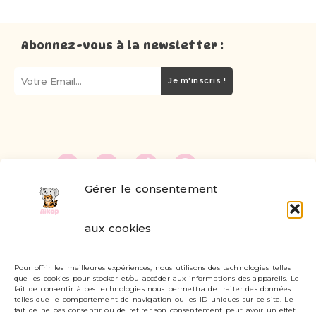
Abonnez-vous à la newsletter :
Je m'inscris !
Gérer le consentement
FAQ
aux cookies
Formulaire de contact
Pour offrir les meilleures expériences, nous utilisons des technologies telles
Livraisons et retours
que les cookies pour stocker et/ou accéder aux informations des appareils. Le
fait de consentir à ces technologies nous permettra de traiter des données
Mon compte
telles que le comportement de navigation ou les ID uniques sur ce site. Le
fait de ne pas consentir ou de retirer son consentement peut avoir un effet