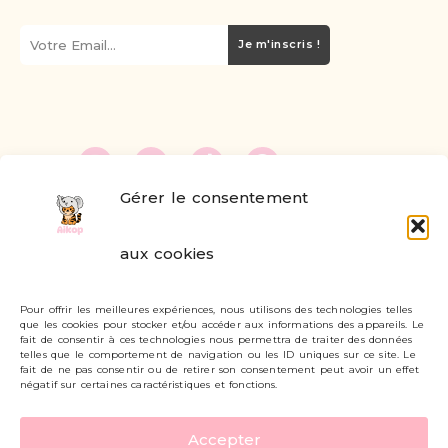
Je m'inscris !
Gérer le consentement
FAQ
aux cookies
Formulaire de contact
Pour offrir les meilleures expériences, nous utilisons des technologies telles
Livraisons et retours
que les cookies pour stocker et/ou accéder aux informations des appareils. Le
fait de consentir à ces technologies nous permettra de traiter des données
Mon compte
telles que le comportement de navigation ou les ID uniques sur ce site. Le
fait de ne pas consentir ou de retirer son consentement peut avoir un effet
négatif sur certaines caractéristiques et fonctions.
Carte cadeau
Accepter