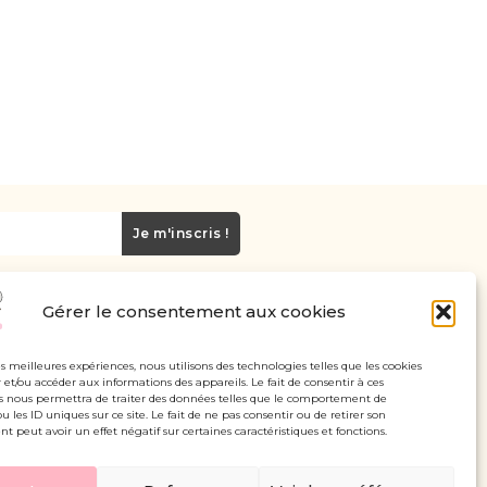
Je m'inscris !
Gérer le consentement aux cookies
Carte cadeau
Politique de confidentialité
les meilleures expériences, nous utilisons des technologies telles que les cookies
 et/ou accéder aux informations des appareils. Le fait de consentir à ces
Mentions légales - CGV
s nous permettra de traiter des données telles que le comportement de
u les ID uniques sur ce site. Le fait de ne pas consentir ou de retirer son
 peut avoir un effet négatif sur certaines caractéristiques et fonctions.