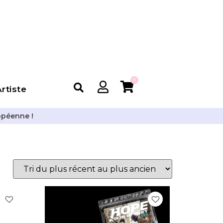
0
rtiste
opéenne !