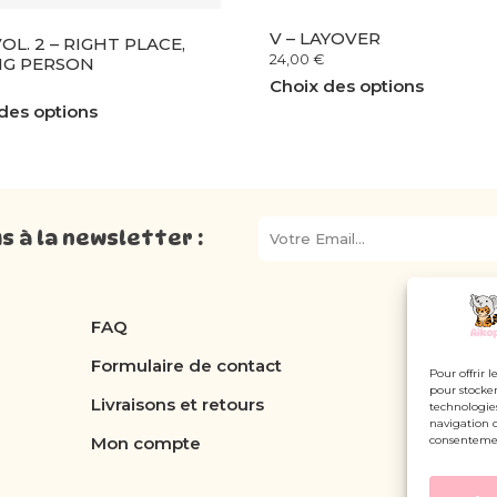
V – LAYOVER
OL. 2 – RIGHT PLACE,
24,00
€
G PERSON
Choix des options
des options
 à la newsletter :
FAQ
Formulaire de contact
Pour offrir 
pour stocker
Livraisons et retours
technologie
navigation o
Mon compte
consentement