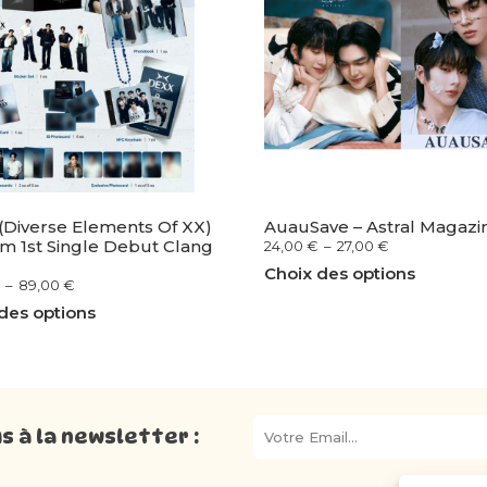
Diverse Elements Of XX)
AuauSave – Astral Magazi
m 1st Single Debut Clang
24,00
€
–
27,00
€
Choix des options
–
89,00
€
des options
 à la newsletter :