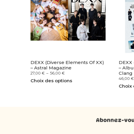
DEXX (Diverse Elements Of XX)
DEXX (
– Astral Magazine
– Albu
Clang
27,00
€
–
56,00
€
46,00
€
Choix des options
Choix 
Abonnez-vous