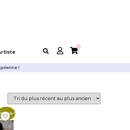
0
rtiste
opéenne !
Promo !